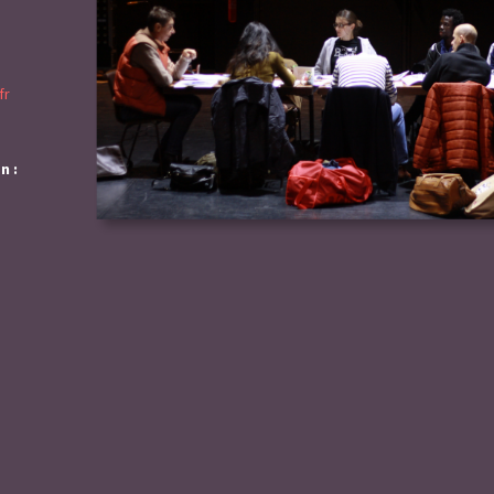
fr
n :