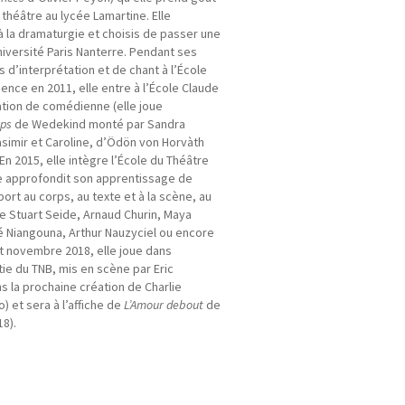
 théâtre au lycée Lamartine. Elle
à la dramaturgie et choisis de passer une
niversité Paris Nanterre. Pendant ses
s d’interprétation et de chant à l’École
cence en 2011, elle entre à l’École Claude
tion de comédienne (elle joue
mps
de Wedekind monté par Sandra
asimir et Caroline, d’Ödön von Horvàth
En 2015, elle intègre l’École du Théâtre
le approfondit son apprentissage de
rt au corps, au texte et à la scène, au
e Stuart Seide, Arnaud Churin, Maya
 Niangouna, Arthur Nauzyciel ou encore
et novembre 2018, elle joue dans
tie du TNB, mis en scène par Eric
s la prochaine création de Charlie
 et sera à l’affiche de
L’Amour debout
de
8).