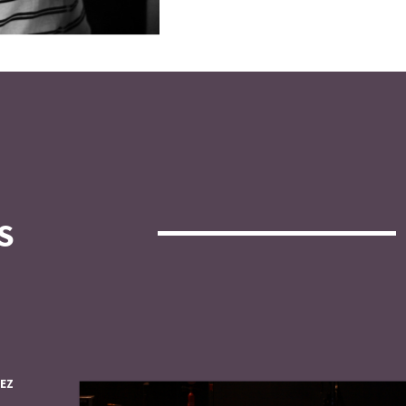
S
IEZ