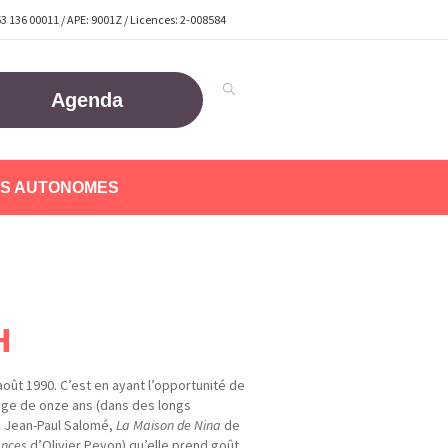
63 136 00011 / APE: 9001Z / Licences: 2-008584
Agenda
S AUTONOMES
H
août 1990. C’est en ayant l’opportunité de
âge de onze ans (dans des longs
 Jean-Paul Salomé,
La Maison de Nina
de
ances
d’Olivier Peyon) qu’elle prend goût