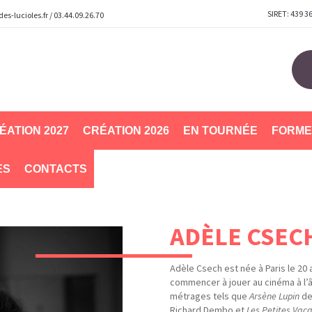
SIRET: 439 3
s-lucioles.fr
/
03.44.09.26.70
ÉATION 2027
CRÉATION 2026
EN TOURNÉE
FORME
ES
CONTACTS
ADÈLE CSEC
Adèle Csech est née à Paris le 20 
commencer à jouer au cinéma à l’
métrages tels que
Arsène Lupin
de
Richard Dembo et
Les Petites Vac