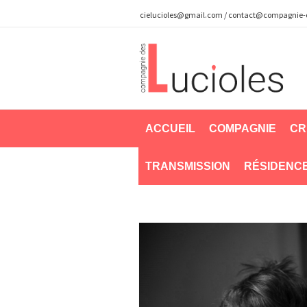
cielucioles@gmail.com
/
contact@compagnie-de
ACCUEIL
COMPAGNIE
CR
TRANSMISSION
RÉSIDENC