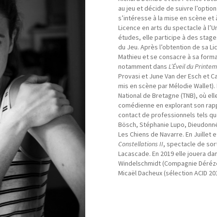
au jeu et décide de suivre l’option
s’intéresse à la mise en scène et 
Licence en arts du spectacle à l’U
études, elle participe à des stage
du Jeu. Après l’obtention de sa Li
Mathieu et se consacre à sa forma
notamment dans
L’Éveil du Printe
Provasi et June Van der Esch et C
mis en scène par Mélodie Wallet). 
National de Bretagne (TNB), où el
comédienne en explorant son rappo
contact de professionnels tels qu
Bösch, Stéphanie Lupo, Dieudonné
Les Chiens de Navarre. En Juillet 
Constellations II
, spectacle de sor
Lacascade. En 2019 elle jouera dan
Windelschmidt (Compagnie Dérézo)
Micaël Dacheux (sélection ACID 201