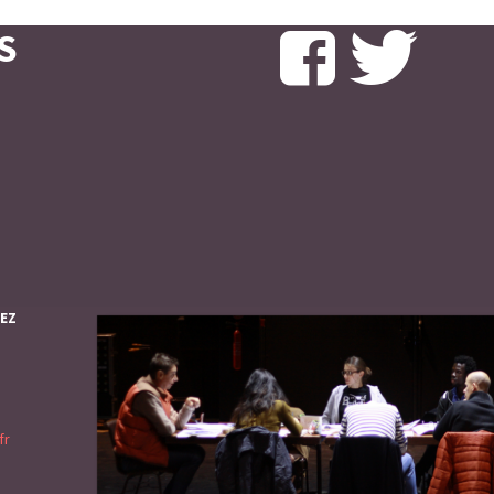
S
IEZ
fr