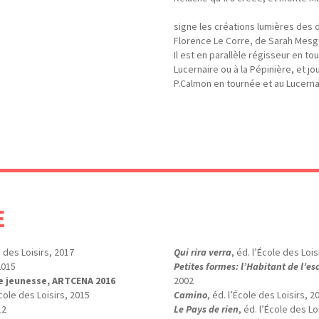
signe les créations lumières des 
Florence Le Corre, de Sarah Mes
Il est en parallèle régisseur en t
Lucernaire ou à la Pépinière, et jo
P.Calmon en tournée et au Lucerna
E
e des Loisirs, 2017
Qui rira verra
, éd. l’École des Lois
2015
Petites formes: l’Habitant de l’esc
e jeunesse, ARTCENA 2016
2002
École des Loisirs, 2015
Camino
, éd. l’École des Loisirs, 2
12
Le Pays de rien
, éd. l’École des Lo