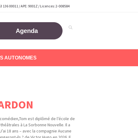
63 136 00011 / APE: 9001Z / Licences: 2-008584
Agenda
S AUTONOMES
ARDON
t comédien,Tom est diplômé de l’école de
théâtrales à La Sorbonne Nouvelle. Il a
J’ai 18 ans – avec la compagnie Aucune
ngeront-ils ? de Victor Hugo en 2026. Il