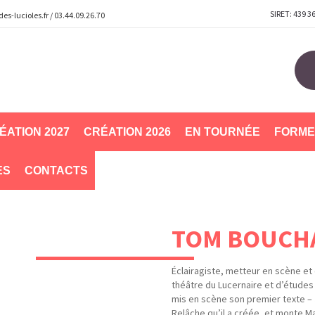
SIRET: 439 3
s-lucioles.fr
/
03.44.09.26.70
ÉATION 2027
CRÉATION 2026
EN TOURNÉE
FORME
ES
CONTACTS
TOM BOUCH
Éclairagiste, metteur en scène e
théâtre du Lucernaire et d’études 
mis en scène son premier texte – 
Relâche qu’il a créée, et monte Ma