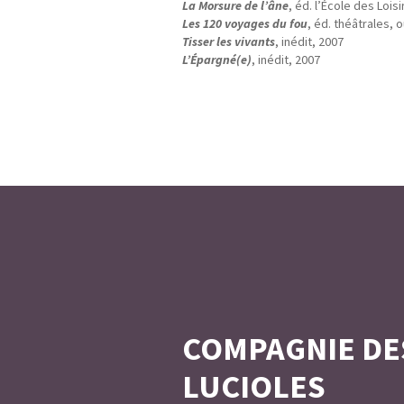
La Morsure de l’âne
, éd. l’École des Loisi
Les 120 voyages du fou
, éd. théâtrales, 
Tisser les vivants
, inédit, 2007
L’Épargné(e)
, inédit, 2007
COMPAGNIE DE
LUCIOLES