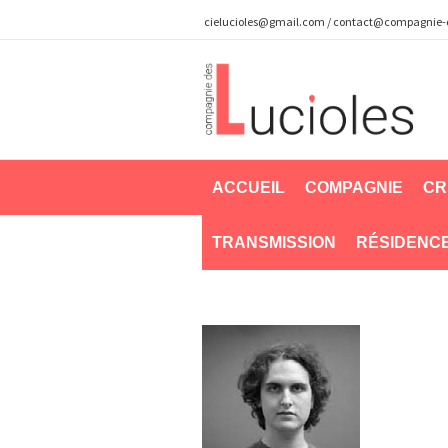
cielucioles@gmail.com
/
contact@compagnie-de
ACCUEIL
COMPAGNIE
CR
TRANSMISSION
RÉSIDENC