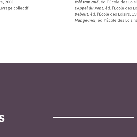
rs, 2008
Yolé tam gué
, éd. l’École des Lois
ouvrage collectif
L’Appel du Pont
, éd. l’École des Lo
Debout
, éd. l’École des Loisirs, 1
Mange-moi
, éd. l’École des Loisir
S