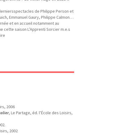
derniersspectacles de Philippe Person et
guich, Emmanuel Gaury, Philippe Calmon…
ournée et en accueil notamment au
ue cette saison L’Apprenti Sorcier m.e.s
ire
irs, 2006
alier
, Le Partage, éd. l’École des Loisirs,
002.
isirs, 2002