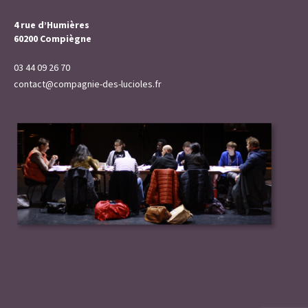
4 rue d’Humières
60200 Compiègne
03 44 09 26 70
contact@compagnie-des-lucioles.fr