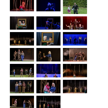
PROCHAINES DATES :
Le 26 septembre à 20h au Théâtre de Bailleval
Le 1er octobre à 19h au 3T de Saint-Denis
Le 2 octobre à 14h et 19h au 3T de Saint-Denis
Le 3 octobre à 19h au 3T de Saint-Denis
Le 4 octobre à 19h au 3T de Saint-Denis
Le 4 janvier à 10h au Lycée Charles de Bovelles
à Noyon
Le 4 janvier à 14h à Gouvieux
Le 5 janvier à 14h à l’Espace jean Legendre de