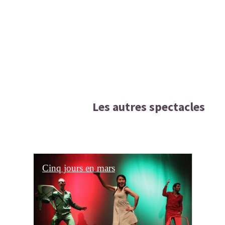
Les autres spectacles
Oubliés
O