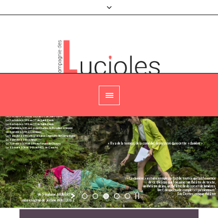
LA CLAIRIÈRE
Le 26 septembre à 20h au Théâtre de Bailleval
Le 1er octobre à 19h au 3T de Saint-Denis
Le 2 octobre à 14h et 19h au 3T de Saint-Denis
Le 3 octobre à 19h au 3T de Saint-Denis
Le 4 octobre à 19h au 3T de Saint-Denis
Le 4 janvier à 10h au Lycée Charles de Bovelles à Noyon
Le 4 janvier à 14h à Gouvieux
Le 5 janvier à 14h à l'Espace jean Legendre de Compiègne
Le 6 janvier à 14h à Airion
« Il y a de la tension, de la comédie, du mystère dans cette « clairière » .
Le 7 janvier à 10h et 14h au Forum de Chauny
Le 11 mai à 10h et 14h au MCL de Gauchy
Agenda
« La clairière » est un exemple parfait de tout ce qui fait l’essence
de ce théâtre que l’on aime : un théâtre de texte,
un théâtre de jeu, un théâtre de décors et de lumières,
bref, un spectacle complet et passionnant."
Eric Dotter, critique théâtre
de Stephane JAUBERTIE
mise en scène de Jérôme WACQUIEZ