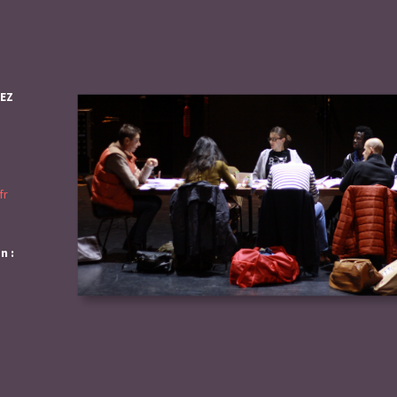
IEZ
fr
n :