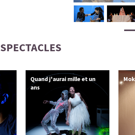
 SPECTACLES
Quand j'aurai mille et un
Mok
ans