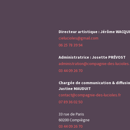
Directeur artistique : Jérôme WACQU
cielucioles@gmail.com
06 25 78 39 94
Administratrice : Josette PRÉVOST
administration@compagnie-des-lucioles.
03 44 09 26 70
Chargée de communication & diffusio
Justine MAUDUIT
contact@compagnie-des-lucioles.fr
07 89 36 02 50
33 rue de Paris
60200 Compiègne
03 44 09 26 70