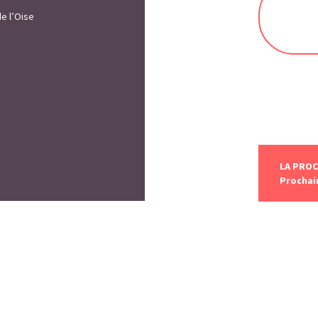
e l’Oise
LA PROC
Procha