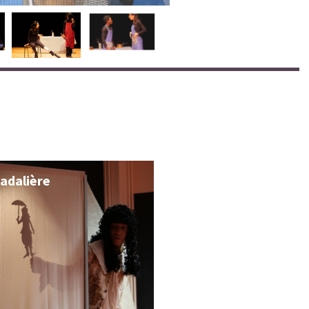
adalière
Qui rira verra