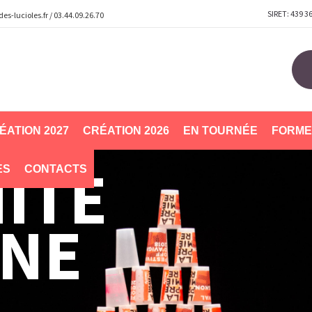
SIRET: 439 3
s-lucioles.fr
/
03.44.09.26.70
ÉATION 2027
CRÉATION 2026
EN TOURNÉE
FORME
ITE
ES
CONTACTS
NNE