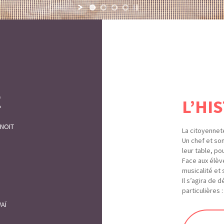
E
L’HI
ENOIT
La citoyennet
Un chef et son
leur table, po
Face aux élèv
musicalité et 
Il s’agira de 
particulières 
AÏ