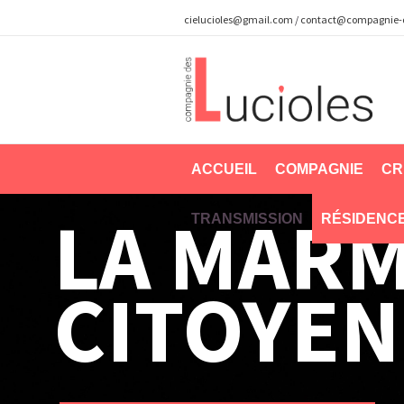
cielucioles@gmail.com
/
contact@compagnie-de
ACCUEIL
COMPAGNIE
CR
LA MARM
TRANSMISSION
RÉSIDENC
CITOYE