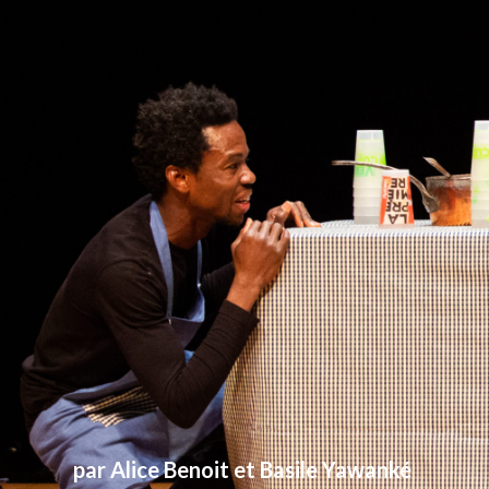
par Alice Benoit et Basile Yawanké