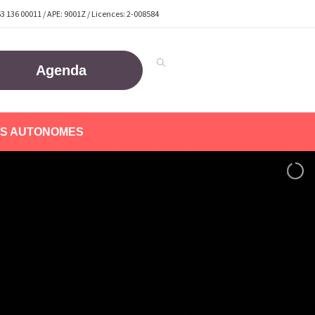
63 136 00011 / APE: 9001Z / Licences: 2-008584
Agenda
S AUTONOMES