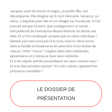
Jacques vient de mourir et Angie, sa petite fille, est
désemparée. Elle imagine qu’il s’est réincarné. Garance, sa
mère, s’inquiète pour elle et se réfugie sur Facebook. Si l’on
pouvait enrayer la mort, quel soulagement ce serait…
Une publicité de l’entreprise Illusion Robotic lui donne une
idée. Et si l’on remplaçait Jacques par un clone robotique ?
Damien son mari n’est pas d’accord, mais le robot arrive
dans la famille et bouleverse les pensées et la routine de
chacun. Cette “chose” s’ingère dans leurs habitudes
alimentaires et s’immisce dans leurs intimités…
Et si les objets animés possédaient un cœur comme nous ?
Et si la réincarnation existait ? Et si les robots captaient les
présences invisibles ?
LE DOSSIER DE
LA PROCHAINE DATE :
Mercredi 12 février 2025 à 20h et Jeudi 13 février
PRÉSENTATION
2025 à 14h15, Le Grrranit, Scène Nationale de
Belfort