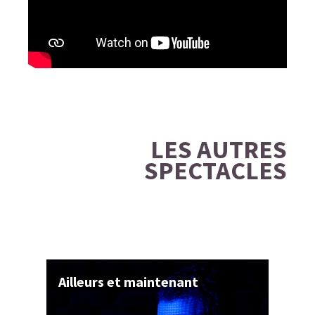
LES AUTRES
SPECTACLES
Quand j'aurai mille et un ans
M