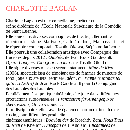
CHARLOTTE BAGLAN
Charlotte Baglan est une comédienne, metteur en
scène diplômée de l’École Nationale Supérieure de la Comédie
de Saint-Etienne.
Elle joue dans diverses compagnies de théâtre, alternant le
répertoire classique: Marivaux, Carlo Goldoni, Maupassant… et
le répertoire contemporain Toshiki Okawa, Stéphane Jaubertie.
Elle poursuit une collaboration artistique avec Compagnie des
Lucioles depuis 2012 :
Oubliés
, de Jean Rock Gaudreault,
Opéra Langues, Cinq jours en mars
de Toshiki Okada…
Elle signe diverses mise en scène notamment
Mine de Rien
(2006), spectacle issu de témoignages de femmes de mineurs de
fond, joué aux ateliers Berthier/Odéon, ou
J’aime le Monde tel
qu’il est (2013)
de Jean Rock Gaudreault pour la Compagnie
des Lucioles des Lucioles.
Parallèlement à sa pratique théâtrale, elle joue dans différentes
productions audiovisuelles :
Französisch für Anfänger, Nos
chers voisins, On va s’aimer …
Pluridisciplinaire, elle travaille également comme directrice de
casting, sur différentes productions
cinématographiques :
Bodybuilder
de Roschdy Zem,
Nous Trois
ou Rien
de Kheiron,
Dheepan
de J. Audiard,
Enchantées
de