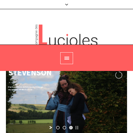
STEVENSON
D'après les oeuvres de Robert Louis Stevenson
mise en scène d'Émilien Rousvoal
Agenda