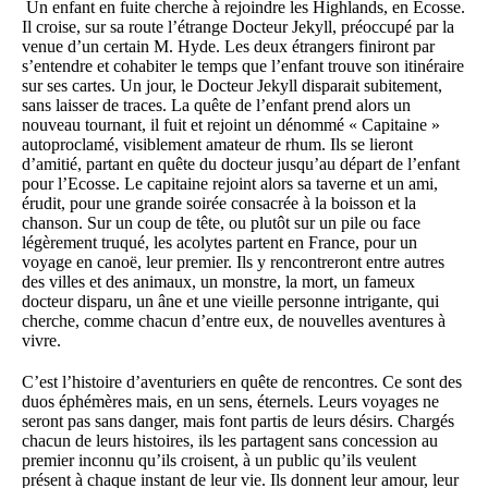
Un enfant en fuite cherche à rejoindre les Highlands, en Ecosse.
Il croise, sur sa route l’étrange Docteur Jekyll, préoccupé par la
venue d’un certain M. Hyde. Les deux étrangers finiront par
s’entendre et cohabiter le temps que l’enfant trouve son itinéraire
sur ses cartes. Un jour, le Docteur Jekyll disparait subitement,
sans laisser de traces. La quête de l’enfant prend alors un
nouveau tournant, il fuit et rejoint un dénommé « Capitaine »
autoproclamé, visiblement amateur de rhum. Ils se lieront
d’amitié, partant en quête du docteur jusqu’au départ de l’enfant
pour l’Ecosse. Le capitaine rejoint alors sa taverne et un ami,
érudit, pour une grande soirée consacrée à la boisson et la
chanson. Sur un coup de tête, ou plutôt sur un pile ou face
légèrement truqué, les acolytes partent en France, pour un
voyage en canoë, leur premier. Ils y rencontreront entre autres
des villes et des animaux, un monstre, la mort, un fameux
docteur disparu, un âne et une vieille personne intrigante, qui
cherche, comme chacun d’entre eux, de nouvelles aventures à
vivre.
C’est l’histoire d’aventuriers en quête de rencontres. Ce sont des
duos éphémères mais, en un sens, éternels. Leurs voyages ne
seront pas sans danger, mais font partis de leurs désirs. Chargés
chacun de leurs histoires, ils les partagent sans concession au
premier inconnu qu’ils croisent, à un public qu’ils veulent
présent à chaque instant de leur vie. Ils donnent leur amour, leur