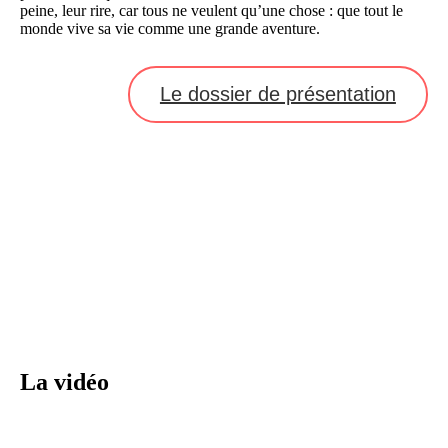
peine, leur rire, car tous ne veulent qu’une chose : que tout le
monde vive sa vie comme une grande aventure.
Le dossier de présentation
LA PROCHAINE DATE :
1 décembre 2022 à 10h
–
Mézières sur Oise
La vidéo