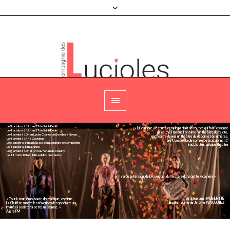
LA CLAIRIÈRE
Le 26 septembre à 20h au Théâtre de Bailleval
Le 1er octobre à 19h au 3T de Saint-Denis
Le 2 octobre à 14h et 19h au 3T de Saint-Denis
Le 3 octobre à 19h au 3T de Saint-Denis
« La clairière » est un exemple parfait de tout ce qui fait l’essence
Le 4 octobre à 19h au 3T de Saint-Denis
de ce théâtre que l’on aime : un théâtre de texte,
Le 4 janvier à 10h au Lycée Charles de Bovelles à Noyon
un théâtre de jeu, un théâtre de décors et de lumières,
Le 4 janvier à 14h à Gouvieux
bref, un spectacle complet et passionnant."
Le 5 janvier à 14h à l'Espace jean Legendre de Compiègne
Eric Dotter, critique théâtre
Le 6 janvier à 14h à Airion
Le 7 janvier à 10h et 14h au Forum de Chauny
Le 11 mai à 10h et 14h au MCL de Gauchy
Agenda
« Il y a de la tension, de la comédie, du mystère dans cette « clairière » .
de Stephane JAUBERTIE
« Tour à tour, émouvant, dramatique, comique,
mise en scène de Jérôme WACQUIEZ
La Clairière suscite les réactions des spectateurs
invités à assister à cette naissance. »
Aligre FM